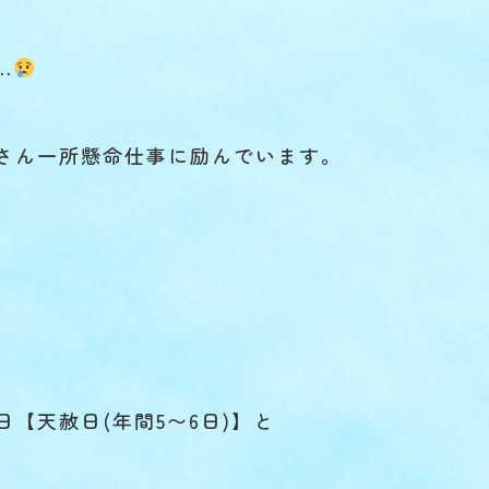
…
さん一所懸命仕事に励んでいます。
日【天赦日(
年間5〜6日)】と